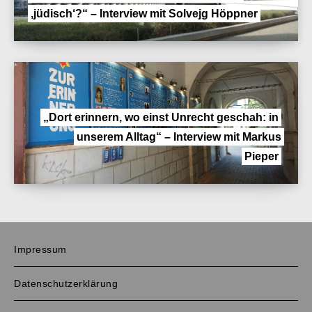
‚jüdisch‘?“ – Interview mit Solvejg Höppner
„Dort erinnern, wo einst Unrecht geschah: in
unserem Alltag“ – Interview mit Markus
Pieper
Impressum
Datenschutzerklärung