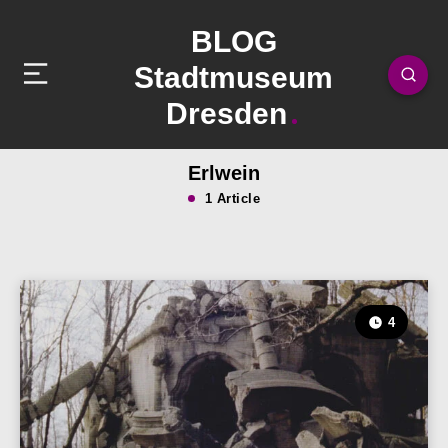
BLOG
Stadtmuseum
Dresden
Erlwein
1 Article
4