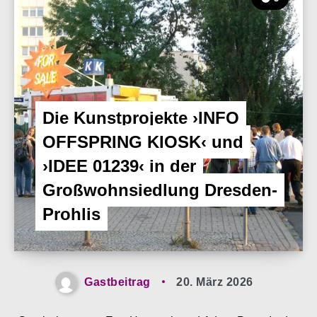
Die Kunstprojekte ›INFO
OFFSPRING KIOSK‹ und
›IDEE 01239‹ in der
Großwohnsiedlung Dresden-
Prohlis
Gastbeitrag
20. März 2026