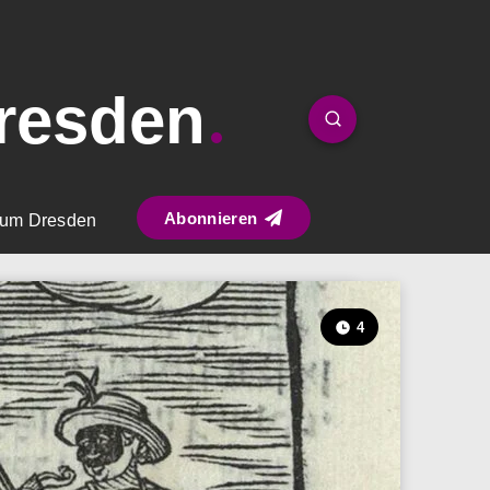
resden
Abonnieren
um Dresden
4