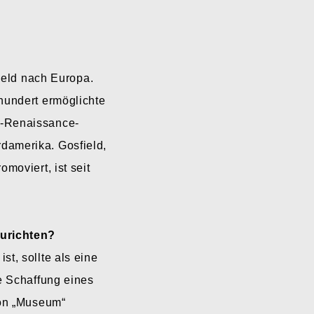
field nach Europa.
hundert ermöglichte
ter-Renaissance-
damerika. Gosfield,
omoviert, ist seit
zurichten?
t, sollte als eine
e Schaffung eines
von „Museum“