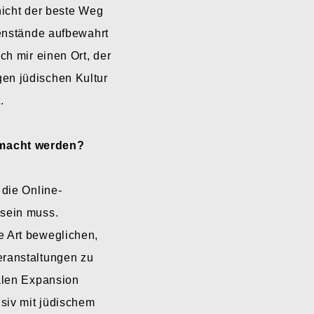
nicht der beste Weg
genstände aufbewahrt
ch mir einen Ort, der
en jüdischen Kultur
.
emacht werden?
 die Online-
 sein muss.
e Art beweglichen,
eranstaltungen zu
talen Expansion
nsiv mit jüdischem