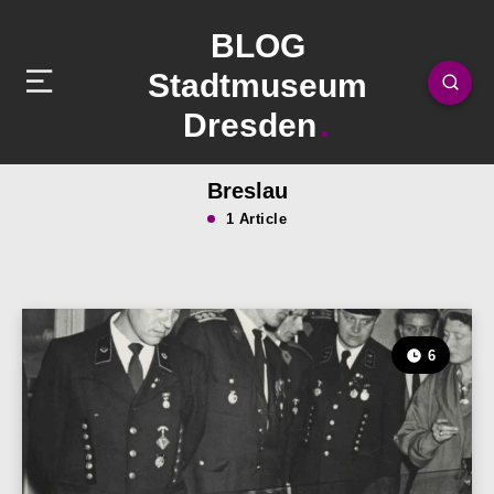
BLOG
Stadtmuseum
Dresden
Breslau
1 Article
6