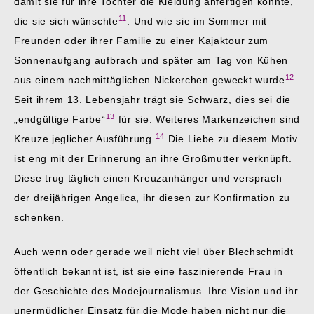
damit sie für ihre Tochter die Kleidung anfertigen konnte,
11
die sie sich wünschte
. Und wie sie im Sommer mit
Freunden oder ihrer Familie zu einer Kajaktour zum
Sonnenaufgang aufbrach und später am Tag von Kühen
12
aus einem nachmittäglichen Nickerchen geweckt wurde
.
Seit ihrem 13. Lebensjahr trägt sie Schwarz, dies sei die
13
„endgültige Farbe“
für sie. Weiteres Markenzeichen sind
14
Kreuze jeglicher Ausführung.
Die Liebe zu diesem Motiv
ist eng mit der Erinnerung an ihre Großmutter verknüpft.
Diese trug täglich einen Kreuzanhänger und versprach
der dreijährigen Angelica, ihr diesen zur Konfirmation zu
schenken.
Auch wenn oder gerade weil nicht viel über Blechschmidt
öffentlich bekannt ist, ist sie eine faszinierende Frau in
der Geschichte des Modejournalismus. Ihre Vision und ihr
unermüdlicher Einsatz für die Mode haben nicht nur die