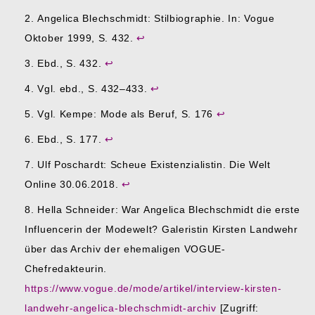
Angelica Blechschmidt: Stilbiographie. In: Vogue
Oktober 1999, S. 432.
↩︎
Ebd., S. 432.
↩︎
Vgl. ebd., S. 432–433.
↩︎
Vgl. Kempe: Mode als Beruf, S. 176
↩︎
Ebd., S. 177.
↩︎
Ulf Poschardt: Scheue Existenzialistin. Die Welt
Online 30.06.2018.
↩︎
Hella Schneider: War Angelica Blechschmidt die erste
Influencerin der Modewelt? Galeristin Kirsten Landwehr
über das Archiv der ehemaligen VOGUE-
Chefredakteurin.
https://www.vogue.de/mode/artikel/interview-kirsten-
landwehr-angelica-blechschmidt-archiv
[Zugriff: