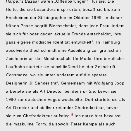
3
Harper’s Bazaar
waren „Offenbarungen“
für sie: Die
Hefte, die sie besonders inspirierten, besaß sie bis zum
Erscheinen der Stilbiographie im Oktober 1999. In dieser
frühen Phase begriff Blechschmidt, dass jede Frau, indem
sie sich für oder gegen aktuelle Trends entscheidet, ihre
4
ganz eigene modische Identität entwickelt
. In Hamburg
absolvierte Blechschmidt eine Ausbildung zur grafischen
Zeichnerin an der Meisterschule für Mode. Ihre berufliche
Laufbahn startete sie anschließend bei der Zeitschrift
Constanze
, wo sie unter anderem auf die spätere
Designerin Jil Sander traf. Gemeinsam mit Wolfgang Joop
arbeitete sie als Art Director bei der
Für Sie
, bevor sie
1980 zur deutschen Vogue wechselte. Dort startete sie als
Art Director und stellvertretender Chefredakteur, bevor
5
sie zum Chefredakteur aufstieg.
Ich nutze hier bewusst
die maskuline Form, da sowohl Peter Kempe als auch